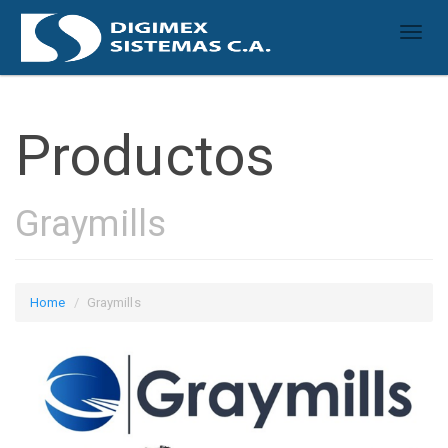
Toggl
naviga
Productos
Graymills
Home
Graymills